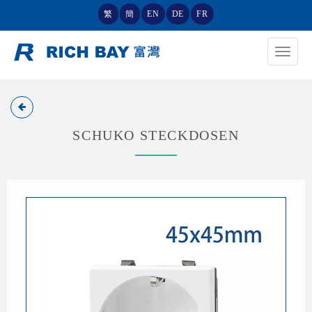
繁
簡
EN
DE
FR
Toggle
navigat
SCHUKO STECKDOSEN