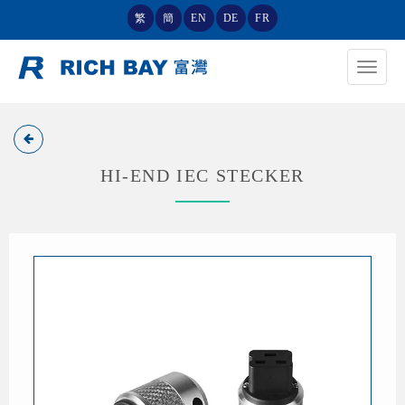
繁
簡
EN
DE
FR
Toggle
navigat
HI-END IEC STECKER