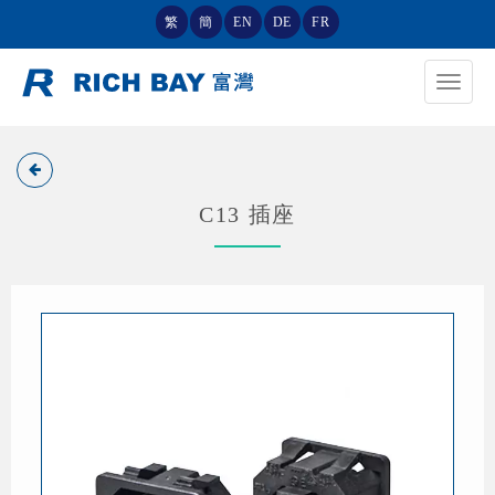
繁
簡
EN
DE
FR
Toggle
navigat
C13 插座