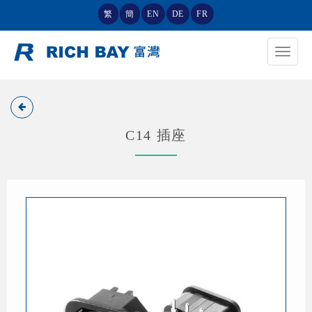
繁
簡
EN
DE
FR
Toggle
navigat
C14 插座