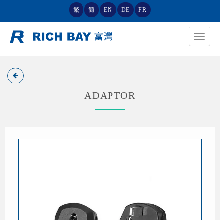
繁
簡
EN
DE
FR
Toggle
navigat
ADAPTOR