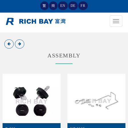
繁
簡
EN
DE
FR
Toggle
navigat
ASSEMBLY