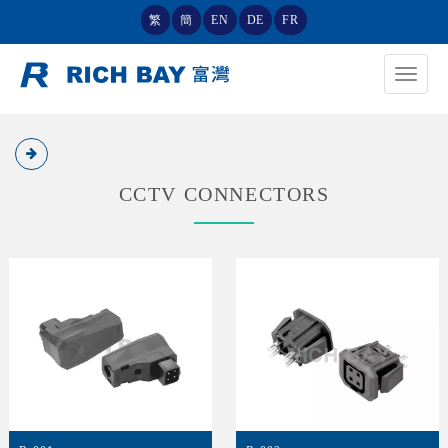
繁
簡
EN
DE
FR
Toggle
navigat
CCTV CONNECTORS