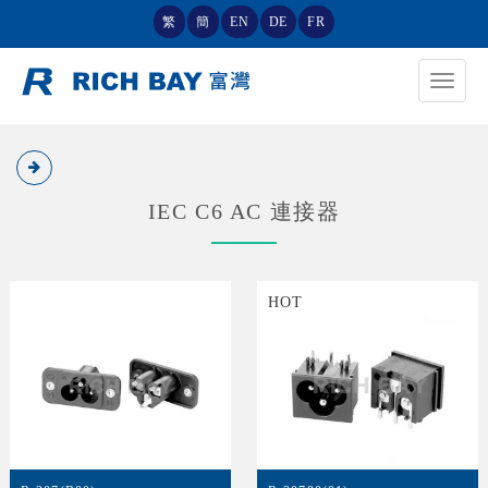
繁
簡
EN
DE
FR
Toggle
navigat
IEC C6 AC 連接器
HOT