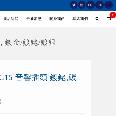
繁
簡
EN
DE
FR
0
產品認證
最新消息
關於我們
聯絡我們
/碳纖, 鍍金/鍍銠/鍍銀
 C15 音響插頭 鍍銠,碳