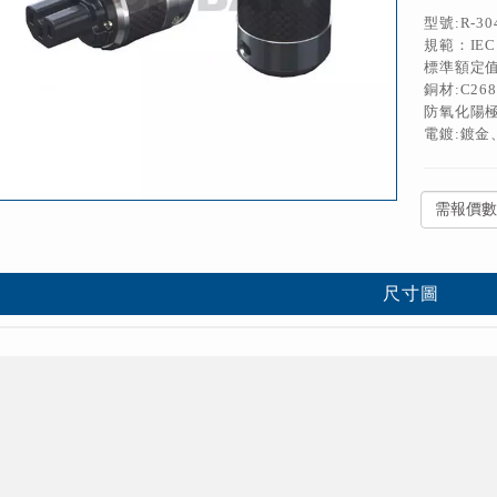
型號:R-30
規範：IEC 
標準額定值：
銅材:C26
防氧化陽
電鍍:鍍金
尺寸圖