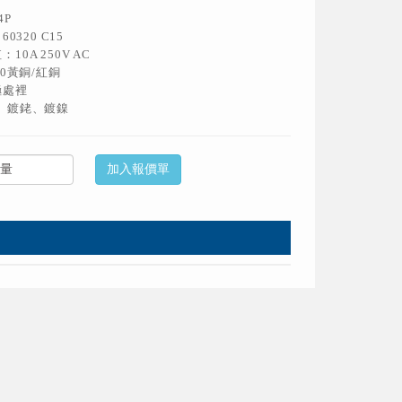
4P
60320 C15
10A 250V AC
80黃銅/紅銅
極處裡
、鍍銠、鍍鎳