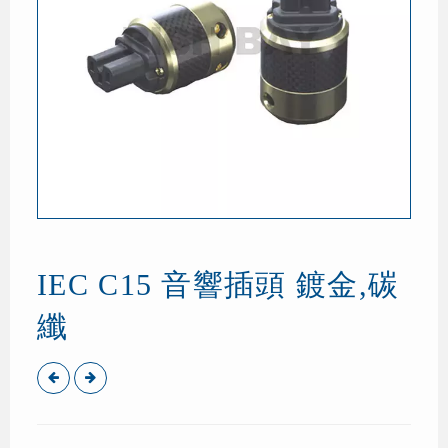
IEC C15 音響插頭 鍍金,碳
纖